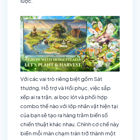
lược.
Với các vai trò riêng biệt gồm Sát
thương, Hỗ trợ và Hồi phục, việc sắp
xếp ai ra trận, ai bọc lót và phối hợp
combo thế nào với lớp nhân vật hiện tại
của bạn sẽ tạo ra hàng trăm biến số
chiến thuật khác nhau. Chính cơ chế này
biến mỗi màn chạm trán trở thành một