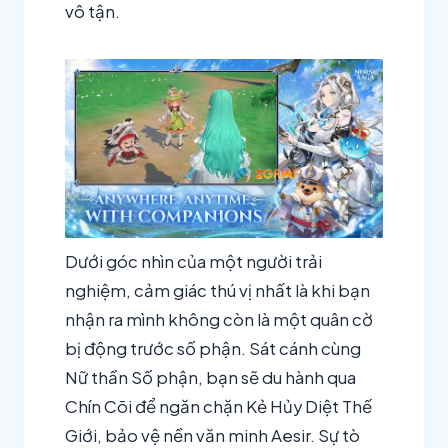
vô tận.
Dưới góc nhìn của một người trải
nghiệm, cảm giác thú vị nhất là khi bạn
nhận ra mình không còn là một quân cờ
bị động trước số phận. Sát cánh cùng
Nữ thần Số phận, bạn sẽ du hành qua
Chín Cõi để ngăn chặn Kẻ Hủy Diệt Thế
Giới, bảo vệ nền văn minh Aesir. Sự tò