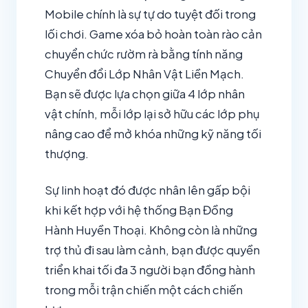
Mobile chính là sự tự do tuyệt đối trong
lối chơi. Game xóa bỏ hoàn toàn rào cản
chuyển chức rườm rà bằng tính năng
Chuyển đổi Lớp Nhân Vật Liền Mạch.
Bạn sẽ được lựa chọn giữa 4 lớp nhân
vật chính, mỗi lớp lại sở hữu các lớp phụ
nâng cao để mở khóa những kỹ năng tối
thượng.
Sự linh hoạt đó được nhân lên gấp bội
khi kết hợp với hệ thống Bạn Đồng
Hành Huyền Thoại. Không còn là những
trợ thủ đi sau làm cảnh, bạn được quyền
triển khai tối đa 3 người bạn đồng hành
trong mỗi trận chiến một cách chiến