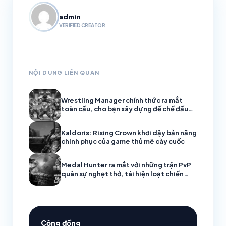
admin
VERIFIED CREATOR
NỘI DUNG LIÊN QUAN
Wrestling Manager chính thức ra mắt
toàn cầu, cho bạn xây dựng đế chế đấu
vật chuyên nghiệp
Kaldoris: Rising Crown khơi dậy bản năng
chinh phục của game thủ mê cày cuốc
Medal Hunter ra mắt với những trận PvP
quân sự nghẹt thở, tái hiện loạt chiến
trường lịch sử
Cộng đồng