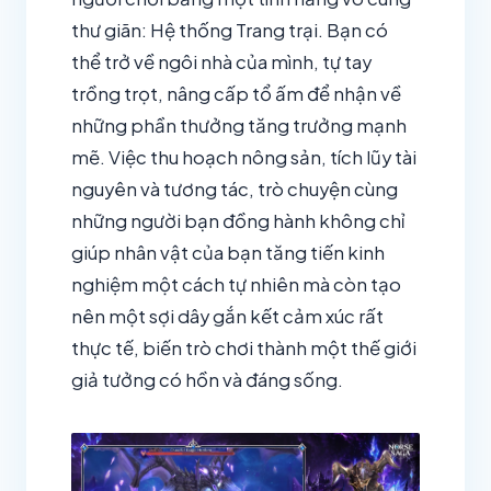
thư giãn: Hệ thống Trang trại. Bạn có
thể trở về ngôi nhà của mình, tự tay
trồng trọt, nâng cấp tổ ấm để nhận về
những phần thưởng tăng trưởng mạnh
mẽ. Việc thu hoạch nông sản, tích lũy tài
nguyên và tương tác, trò chuyện cùng
những người bạn đồng hành không chỉ
giúp nhân vật của bạn tăng tiến kinh
nghiệm một cách tự nhiên mà còn tạo
nên một sợi dây gắn kết cảm xúc rất
thực tế, biến trò chơi thành một thế giới
giả tưởng có hồn và đáng sống.