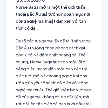
25/06/2026
0
Norse Saga mở ra một thế giới thần
thoại Bắc Âu giả tưởng ngoạn mục nơi
công nghệ ma thuật đan xen với tàn
tích cổ đại.
Đa số các tựa game lấy đề tài Thần thoại
Bắc Âu thường chọn phong cách gai
góc, u tối và đậm chất hoang dã. Thế
nhưng, Norse Saga lại chọn một lối đi
riêng biệt, mang đến một bàn tiệc thị
giác tươi mới và choáng ngợp khi pha
trộn giữa yếu tố sử thi cổ điển với công
nghệ ma thuật. Thế giới bên bờ vực sụp
đổ của game không chỉ có đất liền, mà
trải dài lên tận biển cả bao la và bầu trời