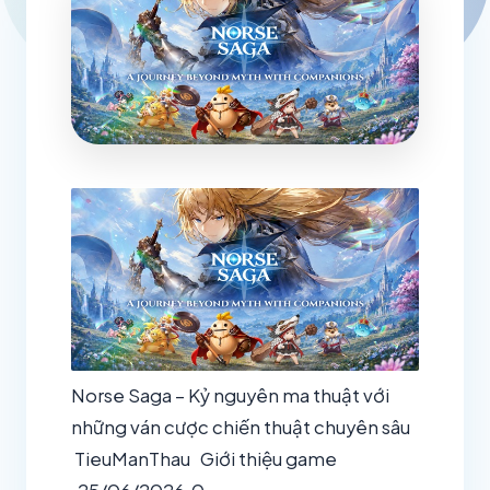
Norse Saga – Kỷ nguyên ma thuật với
những ván cược chiến thuật chuyên sâu
TieuManThau
Giới thiệu game