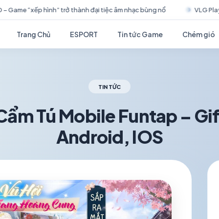
m nhạc bùng nổ
VLG Play tham dự ChinaJoy BTOB 2026, mở rộng
Trang Chủ
ESPORT
Tin tức Game
Chém gió
TIN TỨC
ẩm Tú Mobile Funtap – Gif
Android, IOS
schedule
visibility
TH6 28, 2026
1.2K VIEWS