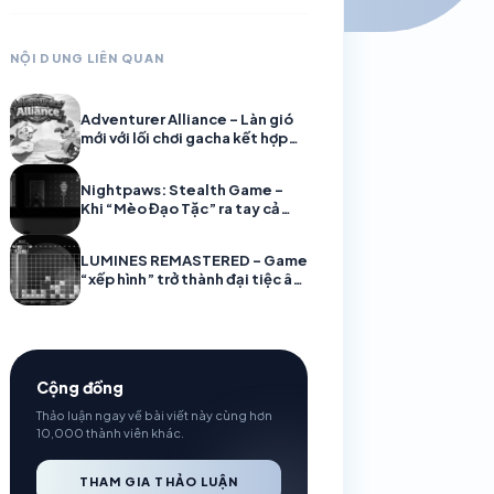
NỘI DUNG LIÊN QUAN
Adventurer Alliance – Làn gió
mới với lối chơi gacha kết hợp
auto chess siêu cuốn
Nightpaws: Stealth Game –
Khi “Mèo Đạo Tặc” ra tay cả
thành phố phải nín thở
LUMINES REMASTERED – Game
“xếp hình” trở thành đại tiệc âm
nhạc bùng nổ
Cộng đồng
Thảo luận ngay về bài viết này cùng hơn
10,000 thành viên khác.
THAM GIA THẢO LUẬN