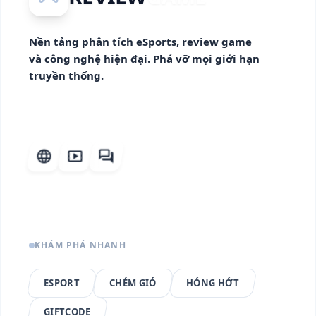
Nền tảng phân tích eSports, review game
và công nghệ hiện đại. Phá vỡ mọi giới hạn
truyền thống.
language
smart_display
forum
KHÁM PHÁ NHANH
ESPORT
CHÉM GIÓ
HÓNG HỚT
GIFTCODE