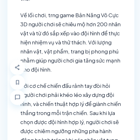
Về lối chơi, trng game Bản Năng Vô Cực
3D người chơi sẽ chiêu mộ hơn 200 nhân
vật và từ đó sắp xếp vào đội hình để thực
hiện nhiệm vụ và thử thách. Với lượng
nhân vật, vật phẩm, trang bị phong phú
nhằm giúp người chơi gia tăng sức mạnh
share
cho đội hình.
bookmark
Với cơ chế chiến đấu rảnh tay đòi hỏi
người chơi phải khéo léo xây dựng đội
chat_bubble
hình, và chiến thuật hợp lý để giành chiến
thắng trong mỗi trận chiến. Sau khi lựa
chọn được đội hình hợp lý, người chơi sẽ
được chiêm ngưỡng những pha hành