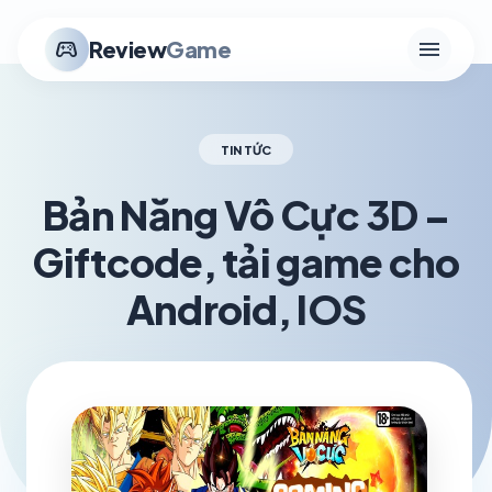
menu
stadia_controller
Review
Game
TIN TỨC
Bản Năng Vô Cực 3D –
Giftcode, tải game cho
Android, IOS
schedule
visibility
TH6 29, 2026
1.2K VIEWS