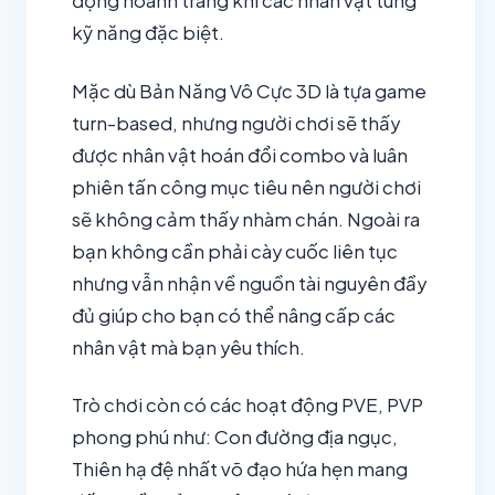
động hoành tráng khi các nhân vật tung
kỹ năng đặc biệt.
Mặc dù Bản Năng Vô Cực 3D là tựa game
turn-based, nhưng người chơi sẽ thấy
được nhân vật hoán đổi combo và luân
phiên tấn công mục tiêu nên người chơi
sẽ không cảm thấy nhàm chán. Ngoài ra
bạn không cần phải cày cuốc liên tục
nhưng vẫn nhận về nguồn tài nguyên đầy
đủ giúp cho bạn có thể nâng cấp các
nhân vật mà bạn yêu thích.
Trò chơi còn có các hoạt động PVE, PVP
phong phú như: Con đường địa ngục,
Thiên hạ đệ nhất võ đạo hứa hẹn mang