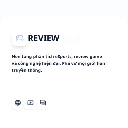
REVIEW
GAME
sports_esports
Nền tảng phân tích eSports, review game
và công nghệ hiện đại. Phá vỡ mọi giới hạn
truyền thống.
language
smart_display
forum