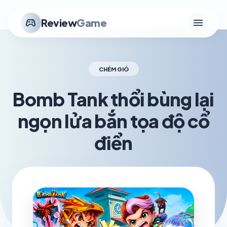
menu
stadia_controller
Review
Game
CHÉM GIÓ
Bomb Tank thổi bùng lại
ngọn lửa bắn tọa độ cổ
điển
schedule
visibility
TH6 29, 2026
1.2K VIEWS