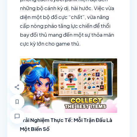
những bộ cánh kỳ dị, hài hước. Việc vừa
diện một bộ đồ cực “chất”, vừa nâng
cấp nòng pháo tăng lực chiến để thổi
bay đối thủ mang đến một sự thỏa mãn
cực kỳ lớn cho game thủ.
share
bookmark
chat_bubble
Trải Nghiệm Thực Tế: Mỗi Trận Đấu Là
Một Biến Số