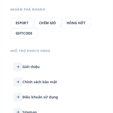
KHÁM PHÁ NHANH
ESPORT
CHÉM GIÓ
HÓNG HỚT
GIFTCODE
HỖ TRỢ KHÁCH HÀNG
arrow_forward
Giới thiệu
arrow_forward
Chính sách bảo mật
arrow_forward
Điều khoản sử dụng
arrow_forward
Sitemap