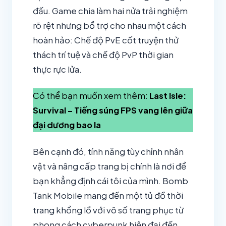
đấu. Game chia làm hai nửa trải nghiệm
rõ rệt nhưng bổ trợ cho nhau một cách
hoàn hảo: Chế độ PvE cốt truyện thử
thách trí tuệ và chế độ PvP thời gian
thực rực lửa.
Có thể bạn muốn xem thêm:
Last Isle:
Survival – Tiếng súng FPS vang lên giữa
đại dương bao la
Bên cạnh đó, tính năng tùy chỉnh nhân
vật và nâng cấp trang bị chính là nơi để
bạn khẳng định cái tôi của mình. Bomb
Tank Mobile mang đến một tủ đồ thời
trang khổng lồ với vô số trang phục từ
phong cách cyberpunk hiện đại đến