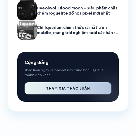
Hyeolwol: Blood Moon – Siêu phẩm chặt
chém roguelite đồ họa pixel mới nhất
Chillquarium chính thức ra mắt trên
mobile, mang trải nghiệm nuôi cá nhàn rỗi
đầy thư giãn
Cộng đồng
Thảo luận ngay về bài viết này cùng hơn 10,000
thành viên khác.
THAM GIA THẢO LUẬN