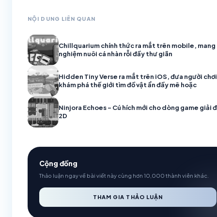
NỘI DUNG LIÊN QUAN
Chillquarium chính thức ra mắt trên mobile, mang 
nghiệm nuôi cá nhàn rỗi đầy thư giãn
Hidden Tiny Verse ra mắt trên iOS, đưa người chơi
khám phá thế giới tìm đồ vật ẩn đầy mê hoặc
Ninjora Echoes – Cú hích mới cho dòng game giải 
2D
Cộng đồng
Thảo luận ngay về bài viết này cùng hơn 10,000 thành viên khác.
THAM GIA THẢO LUẬN