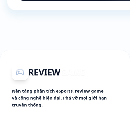
REVIEW
GAME
sports_esports
Nền tảng phân tích eSports, review game
và công nghệ hiện đại. Phá vỡ mọi giới hạn
truyền thống.