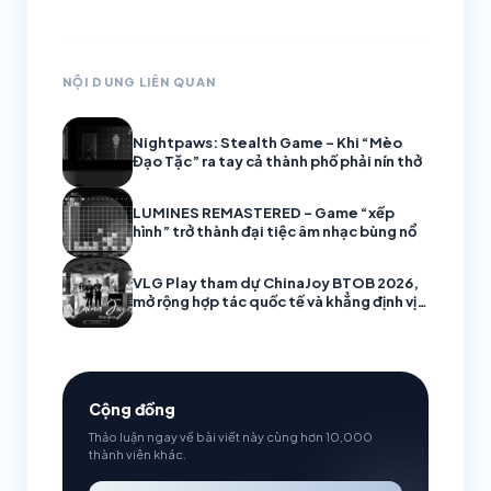
NỘI DUNG LIÊN QUAN
Nightpaws: Stealth Game – Khi “Mèo
Đạo Tặc” ra tay cả thành phố phải nín thở
LUMINES REMASTERED – Game “xếp
hình” trở thành đại tiệc âm nhạc bùng nổ
VLG Play tham dự ChinaJoy BTOB 2026,
mở rộng hợp tác quốc tế và khẳng định vị
thế doanh nghiệp game Việt
Cộng đồng
Thảo luận ngay về bài viết này cùng hơn 10,000
thành viên khác.