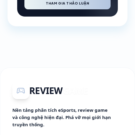
THAM GIA THẢO LUẬN
REVIEW
GAME
sports_esports
Nền tảng phân tích eSports, review game
và công nghệ hiện đại. Phá vỡ mọi giới hạn
truyền thống.