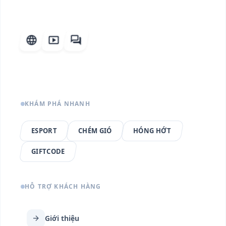
language
smart_display
forum
KHÁM PHÁ NHANH
ESPORT
CHÉM GIÓ
HÓNG HỚT
GIFTCODE
HỖ TRỢ KHÁCH HÀNG
arrow_forward
Giới thiệu