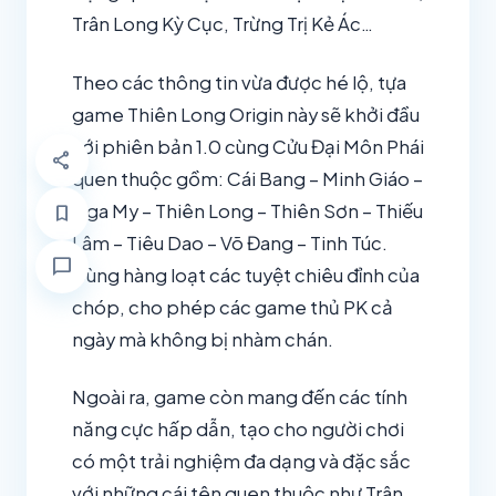
Trân Long Kỳ Cục, Trừng Trị Kẻ Ác…
Theo các thông tin vừa được hé lộ, tựa
game Thiên Long Origin này sẽ khởi đầu
với phiên bản 1.0 cùng Cửu Đại Môn Phái
share
quen thuộc gồm: Cái Bang – Minh Giáo –
Nga My – Thiên Long – Thiên Sơn – Thiếu
bookmark
Lâm – Tiêu Dao – Võ Đang – Tinh Túc.
chat_bubble
Cùng hàng loạt các tuyệt chiêu đỉnh của
chóp, cho phép các game thủ PK cả
ngày mà không bị nhàm chán.
Ngoài ra, game còn mang đến các tính
năng cực hấp dẫn, tạo cho người chơi
có một trải nghiệm đa dạng và đặc sắc
với những cái tên quen thuộc như Trân