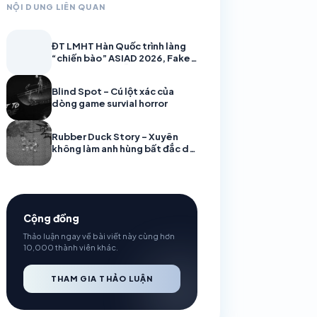
NỘI DUNG LIÊN QUAN
ĐT LMHT Hàn Quốc trình làng
“chiến bào” ASIAD 2026, Faker
cùng đồng đội sẵn sàng bảo vệ
HCV
Blind Spot – Cú lột xác của
dòng game survial horror
Rubber Duck Story – Xuyên
không làm anh hùng bất đắc dĩ
ở vương quốc Vịt
Cộng đồng
Thảo luận ngay về bài viết này cùng hơn
10,000 thành viên khác.
THAM GIA THẢO LUẬN