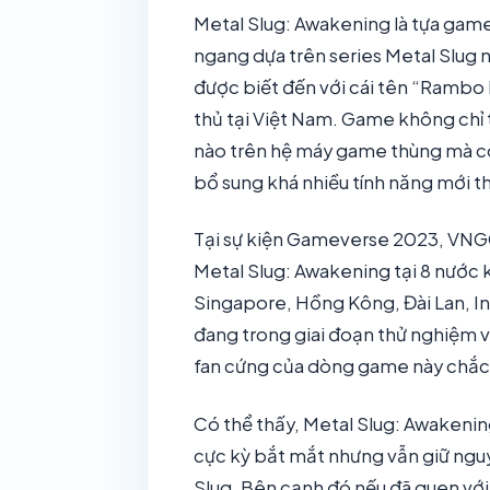
Metal Slug: Awakening là tựa gam
ngang dựa trên series Metal Slug 
được biết đến với cái tên “Rambo 
thủ tại Việt Nam. Game không chỉ 
nào trên hệ máy game thùng mà c
bổ sung khá nhiều tính năng mới t
Tại sự kiện Gameverse 2023, VNG
Metal Slug: Awakening tại 8 nước 
Singapore, Hồng Kông, Đài Lan, In
đang trong giai đoạn thử nghiệm v
fan cứng của dòng game này chắc p
Có thể thấy, Metal Slug: Awakenin
cực kỳ bắt mắt nhưng vẫn giữ nguy
Slug. Bên cạnh đó nếu đã quen với