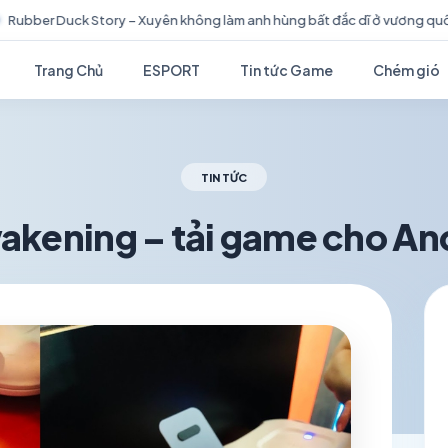
 làm anh hùng bất đắc dĩ ở vương quốc Vịt
Fantasy Online 2 ké
Trang Chủ
ESPORT
Tin tức Game
Chém gió
TIN TỨC
akening – tải game cho An
schedule
visibility
TH7 01, 2026
1.2K VIEWS