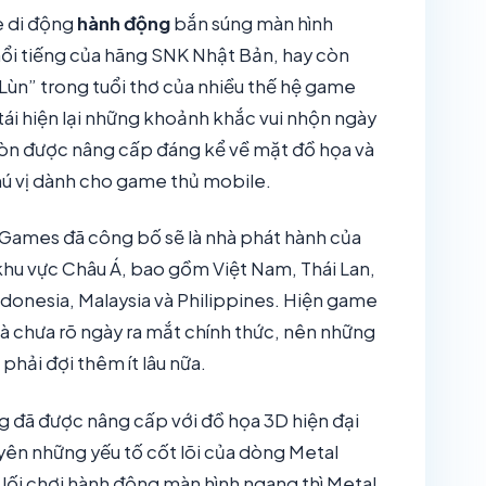
e di động
hành động
bắn súng màn hình
nổi tiếng của hãng SNK Nhật Bản, hay còn
Lùn” trong tuổi thơ của nhiều thế hệ game
tái hiện lại những khoảnh khắc vui nhộn ngày
òn được nâng cấp đáng kể về mặt đồ họa và
hú vị dành cho game thủ mobile.
Games đã công bố sẽ là nhà phát hành của
khu vực Châu Á, bao gồm Việt Nam, Thái Lan,
donesia, Malaysia và Philippines. Hiện game
à chưa rõ ngày ra mắt chính thức, nên những
hải đợi thêm ít lâu nữa.
g đã được nâng cấp với đồ họa 3D hiện đại
ên những yếu tố cốt lõi của dòng Metal
 lối chơi hành động màn hình ngang thì Metal