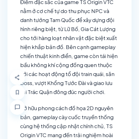
Điểm đặc sắc của game TS Origin VTC
nằm ở cơ chế tự do thu phục NPC và
danh tướng Tam Quốc để xây dựng đội
hình riêng biệt, từ Lữ Bố, Gia Cát Lượng
cho tới hàng loạt nhân vật đặc biệt xuất
hiện khắp bản đồ. Bên cạnh gameplay
chiến thuật kinh điển, game còn tái hiện
bầu không khí cộng đồng quen thuộc
với các hoạt động tổ đội train quái, săn
share
boss, vượt Khổng Tước Đài và giao lưu
tại Trác Quận đông đúc người chơi.
bookmark
chat_bubble
Sở hữu phong cách đồ họa 2D nguyên
bản, gameplay cày cuốc truyền thống
cùng hệ thống cập nhật chính chủ, TS
Origin VTC mang đến trải nghiệm hoài