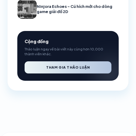
Ninjora Echoes – Cú hích mới cho dòng
game giải đố 2D
Cộng đồng
Thảo luận ngay về bài viết này cùng hơn 10,000
thành viên khác.
THAM GIA THẢO LUẬN