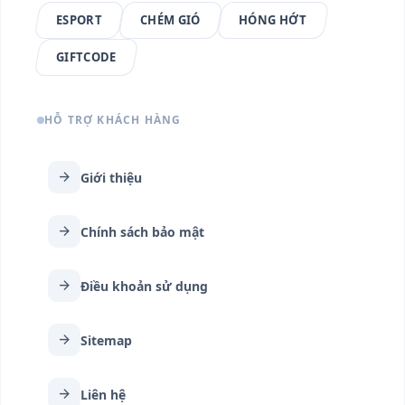
ESPORT
CHÉM GIÓ
HÓNG HỚT
GIFTCODE
HỖ TRỢ KHÁCH HÀNG
arrow_forward
Giới thiệu
arrow_forward
Chính sách bảo mật
arrow_forward
Điều khoản sử dụng
arrow_forward
Sitemap
arrow_forward
Liên hệ