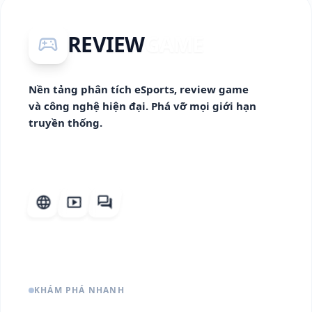
REVIEW
GAME
sports_esports
Nền tảng phân tích eSports, review game
và công nghệ hiện đại. Phá vỡ mọi giới hạn
truyền thống.
language
smart_display
forum
KHÁM PHÁ NHANH