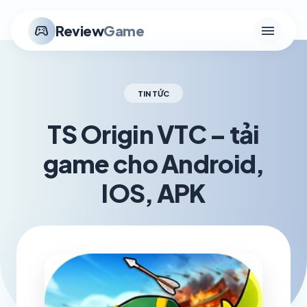
menu
stadia_controller
Review
Game
TIN TỨC
TS Origin VTC – tải
game cho Android,
IOS, APK
schedule
visibility
TH7 01, 2026
1.2K VIEWS