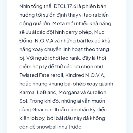
Nhìn tổng thể, ĐTCL 17.6 là phiên bản
hướng tới sự ổn định thay vì tạo ra biến
động quá lớn. Meta mới nhiều khả năng
sẽ ưu ái các đội hình carry phép, Mục
Đồng, N.O.V.A và những bài flex có khả
năng xoay chuyển linh hoạt theo trang
bị. Với người chơi leo rank, đây là thời
điểm hợp lý để thử các lựa chọn như
Twisted Fate reroll, Kindred N.O.V.A,
hoặc những khung bài phép xoay quanh
Karma, LeBlanc, Morgana và Aurelion
Sol. Trong khi đó, những ai vẫn muốn
dùng Gnar reroll cần cân nhắc kỹ điều
kiện lobby, bởi bài đấu này đã không
còn dễ snowball như trước.