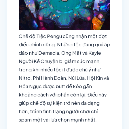
Chế độ Tiệc Pengu cũng nhận một đợt
điều chỉnh riêng. Những tộc đang quá áp
đảo như Demacia, Ong Mật và Kayle
Người Kể Chuyện bị giảm sức mạnh,
trong khi nhiều tộc ít được chú ý như
Nitro, Phi Hành Đoàn, Núi Lửa, Hội Kín và
Hỏa Ngục được buff để kéo gần
khoảng cách với phần còn lại. Điều này
giúp chế độ sự kiện trở nên đa dạng
hơn, tránh tình trạng người chơi chỉ
spam một vài lựa chọn mạnh nhất.