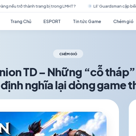
g LMHT?
Lil’ Guardsman cập bến Android – Lối chơi thẩm vấn hợp 
Trang Chủ
ESPORT
Tin tức Game
Chém gió
CHÉM GIÓ
ion TD – Những “cỗ tháp” 
 định nghĩa lại dòng game 
schedule
visibility
TH7 03, 2026
1.2K VIEWS