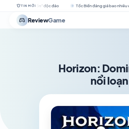
notifications_active
Tốc Biến đáng giá bao nhiêu vàng nếu trở thành trang bị tron
TIN MỚI
stadia_controller
Review
Game
Horizon: Domin
nổi loạn