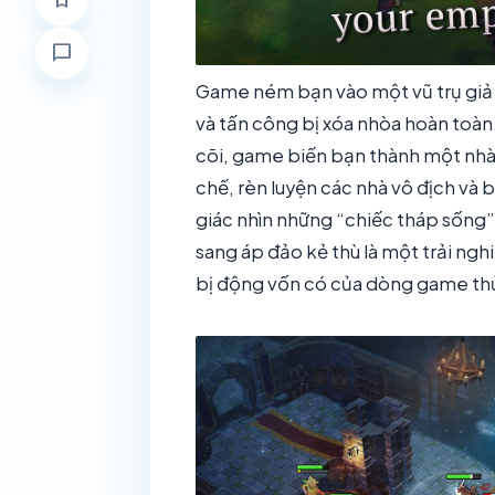
bookmark
chat_bubble
Game ném bạn vào một vũ trụ giả t
và tấn công bị xóa nhòa hoàn toàn
cõi, game biến bạn thành một nhà 
chế, rèn luyện các nhà vô địch và
giác nhìn những “chiếc tháp sống”
sang áp đảo kẻ thù là một trải ngh
bị động vốn có của dòng game th