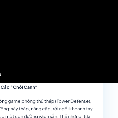
i Các “Chòi Canh”
 dòng game phòng thủ tháp (Tower Defense),
ng: xây tháp, nâng cấp, rồi ngồi khoanh tay
theo một con đường vạch sẵn. Thế nhưng, tựa