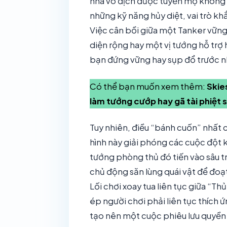
nhà vô địch được tuyển mộ không 
những kỹ năng hủy diệt, vai trò kh
Việc cân bồi giữa một Tanker vữn
diện rộng hay một vị tướng hỗ trợ 
bạn đứng vững hay sụp đổ trước nh
Có thể bạn muốn xem thêm:
Skie
làm tướng cướp hay gã tài phiệt 
Tuy nhiên, điều “bánh cuốn” nhất 
hình này giải phóng các cuộc đột k
tướng phòng thủ đó tiến vào sâu 
chủ động săn lùng quái vật để đoạ
Lối chơi xoay tua liên tục giữa “T
ép người chơi phải liên tục thích 
tạo nên một cuộc phiêu lưu quyền