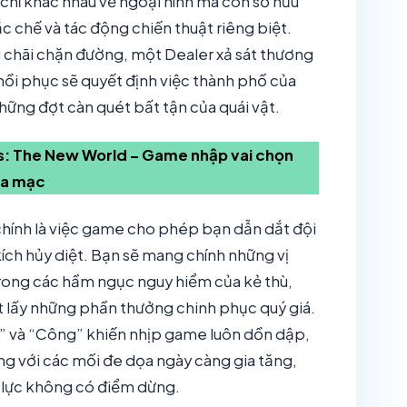
chỉ khác nhau về ngoại hình mà còn sở hữu
ắc chế và tác động chiến thuật riêng biệt.
g chãi chặn đường, một Dealer xả sát thương
hồi phục sẽ quyết định việc thành phố của
ững đợt càn quét bất tận của quái vật.
s: The New World – Game nhập vai chọn
sa mạc
chính là việc game cho phép bạn dẫn dắt đội
ích hủy diệt. Bạn sẽ mang chính những vị
trong các hầm ngục nguy hiểm của kẻ thù,
t lấy những phần thưởng chinh phục quý giá.
hủ” và “Công” khiến nhịp game luôn dồn dập,
ứng với các mối đe dọa ngày càng gia tăng,
 lực không có điểm dừng.