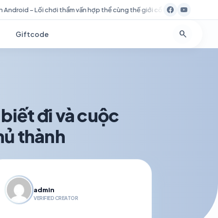
thể cùng thế giới cổ tích hài hước
Kanavi chạm kỷ lục buồn tồn t
search
Giftcode
biết đi và cuộc
thủ thành
admin
VERIFIED CREATOR