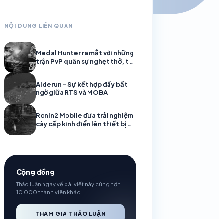
NỘI DUNG LIÊN QUAN
Medal Hunter ra mắt với những
trận PvP quân sự nghẹt thở, tái
hiện loạt chiến trường lịch sử
Alderun – Sự kết hợp đầy bất
ngờ giữa RTS và MOBA
Ronin2 Mobile đưa trải nghiệm
cày cấp kinh điển lên thiết bị di
động
Cộng đồng
Thảo luận ngay về bài viết này cùng hơn
10,000 thành viên khác.
THAM GIA THẢO LUẬN