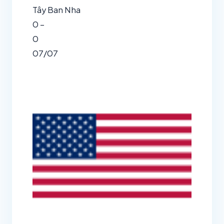
Tây Ban Nha
0 –
0
07/07