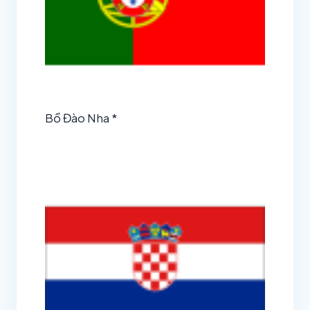
Bồ Đào Nha *