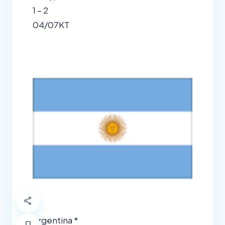
1 – 2
04/07
KT
share
Argentina *