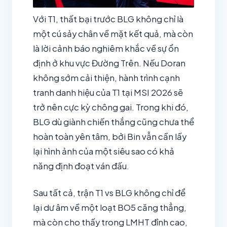
Với T1, thất bại trước BLG không chỉ là
một cú sảy chân về mặt kết quả, mà còn
là lời cảnh báo nghiêm khắc về sự ổn
định ở khu vực Đường Trên. Nếu Doran
không sớm cải thiện, hành trình cạnh
tranh danh hiệu của T1 tại MSI 2026 sẽ
trở nên cực kỳ chông gai. Trong khi đó,
BLG dù giành chiến thắng cũng chưa thể
hoàn toàn yên tâm, bởi Bin vẫn cần lấy
lại hình ảnh của một siêu sao có khả
năng định đoạt ván đấu.
Sau tất cả, trận T1 vs BLG không chỉ để
lại dư âm về một loạt BO5 căng thẳng,
mà còn cho thấy trong LMHT đỉnh cao,