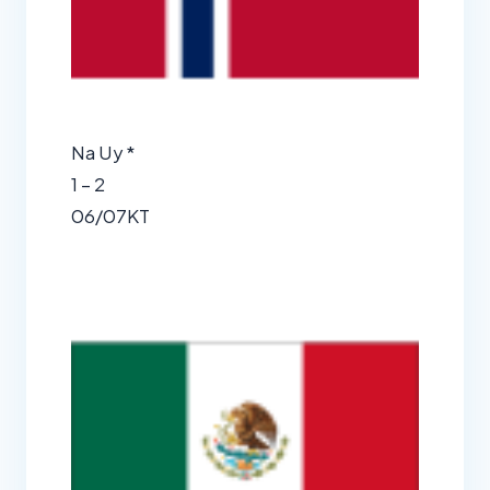
Na Uy *
1 – 2
06/07
KT