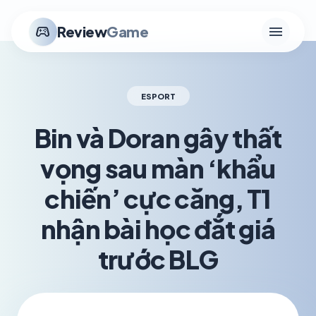
menu
stadia_controller
Review
Game
ESPORT
Bin và Doran gây thất
vọng sau màn ‘khẩu
chiến’ cực căng, T1
nhận bài học đắt giá
trước BLG
schedule
visibility
TH7 06, 2026
1.2K VIEWS