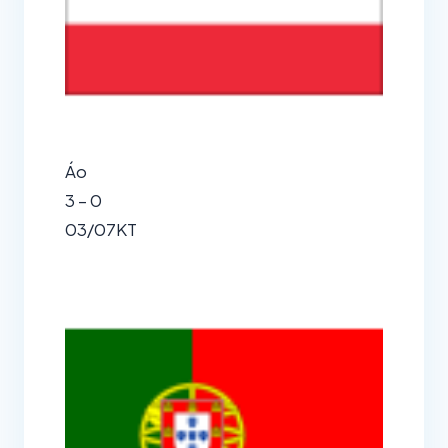
Áo
3 – 0
03/07
KT