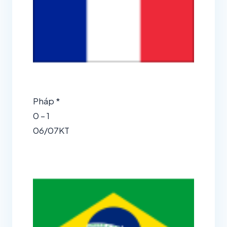
Pháp *
0 – 1
06/07
KT