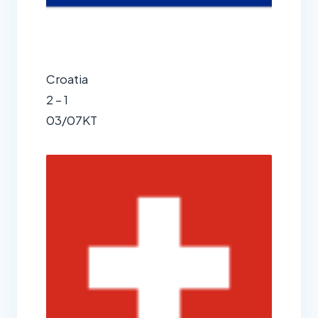
Croatia
2 – 1
03/07
KT