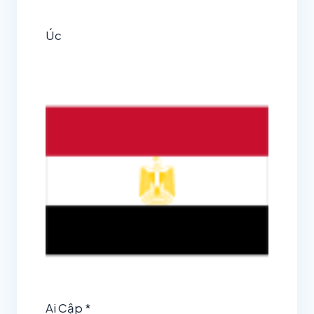
Úc
Ai Cập *