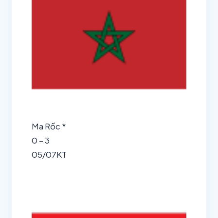
Ma Rốc *
0 – 3
05/07
KT