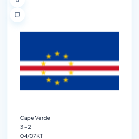
bookmark
chat_bubble
Cape Verde
3 – 2
04/07
KT