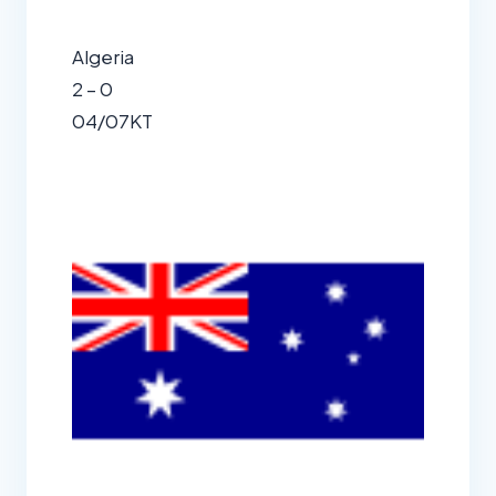
Algeria
2 – 0
04/07
KT