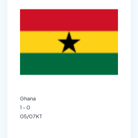
Ghana
1 – 0
05/07
KT