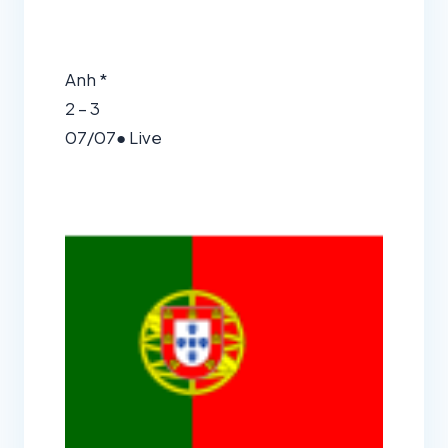
Anh *
2 – 3
07/07
● Live