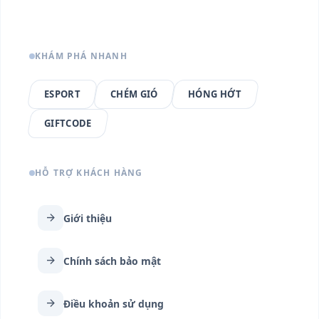
KHÁM PHÁ NHANH
ESPORT
CHÉM GIÓ
HÓNG HỚT
GIFTCODE
HỖ TRỢ KHÁCH HÀNG
arrow_forward
Giới thiệu
arrow_forward
Chính sách bảo mật
arrow_forward
Điều khoản sử dụng