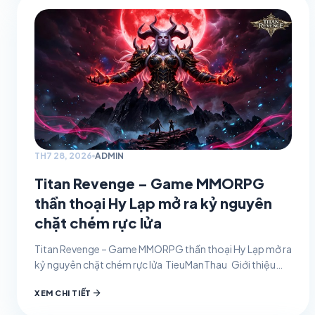
TH7 28, 2026
ADMIN
Titan Revenge – Game MMORPG
thần thoại Hy Lạp mở ra kỷ nguyên
chặt chém rực lửa
Titan Revenge – Game MMORPG thần thoại Hy Lạp mở ra
kỷ nguyên chặt chém rực lửa TieuManThau Giới thiệu
game 28/07/2026 0 Titan Revenge là…
arrow_forward
XEM CHI TIẾT