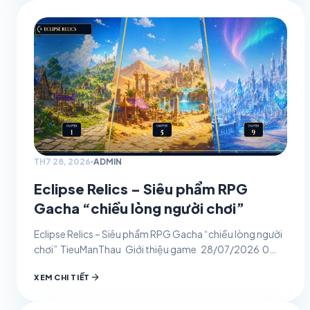
TH7 28, 2026
ADMIN
Eclipse Relics – Siêu phẩm RPG
Gacha “chiều lòng người chơi”
Eclipse Relics – Siêu phẩm RPG Gacha “chiều lòng người
chơi” TieuManThau Giới thiệu game 28/07/2026 0
Eclipse Relics – game nhập vai gacha giả tưởng…
arrow_forward
XEM CHI TIẾT