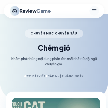
menu
stadia_controller
Review
Game
CHUYÊN MỤC CHUYÊN SÂU
Chém gió
Khám phá những nội dung phân tích mới nhất từ đội ngũ
chuyên gia.
291 BÀI VIẾT
CẬP NHẬT HÀNG NGÀY