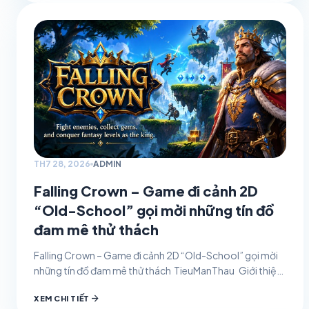
TH7 28, 2026
ADMIN
Falling Crown – Game đi cảnh 2D
“Old-School” gọi mời những tín đồ
đam mê thử thách
Falling Crown – Game đi cảnh 2D “Old-School” gọi mời
những tín đồ đam mê thử thách TieuManThau Giới thiệu
game 28/07/2026 0 Falling Crown như…
arrow_forward
XEM CHI TIẾT