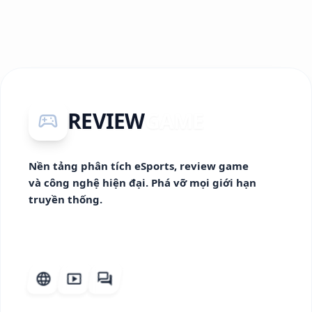
REVIEW
GAME
sports_esports
Nền tảng phân tích eSports, review game
và công nghệ hiện đại. Phá vỡ mọi giới hạn
truyền thống.
language
smart_display
forum