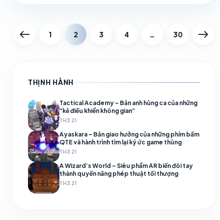
west
east
1
2
3
4
…
30
THỊNH HÀNH
Tactical Academy – Bản anh hùng ca của những
“kẻ điều khiển không gian”
TH3 21
Ayaskara – Bản giao hưởng của những phím bấm
QTE và hành trình tìm lại ký ức game thùng
TH3 21
A Wizard’s World – Siêu phẩm AR biến đôi tay
thành quyền năng phép thuật tối thượng
TH3 21