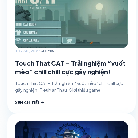
TH7 30, 2026
ADMIN
Touch That CAT – Trải nghiệm “vuốt
mèo” chill chill cực gây nghiện!
Touch That CAT – Trải nghiệm “vuốt mèo” chill chill cực
gây nghiện! TieuManThau Giới thiệu game
30/07/2026 0 Nếu bạn đang tìm kiếm một tựa…
arrow_forward
XEM CHI TIẾT