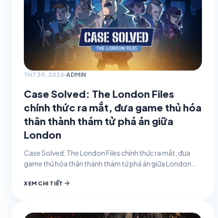
TH7 30, 2026
ADMIN
Case Solved: The London Files
chính thức ra mắt, đưa game thủ hóa
thân thành thám tử phá án giữa
London
Case Solved: The London Files chính thức ra mắt, đưa
game thủ hóa thân thành thám tử phá án giữa London
Yến Trương Giới thiệu…
arrow_forward
XEM CHI TIẾT