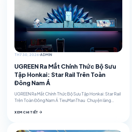
TH7 30, 2026
ADMIN
UGREEN Ra Mắt Chính Thức Bộ Sưu
Tập Honkai: Star Rail Trên Toàn
Đông Nam Á
UGREEN Ra Mắt Chính Thức Bộ Sưu Tập Honkai: Star Rail
Trên Toàn Đông Nam Á TieuManThau Chuyện làng
game 30/07/2026 0 UGREEN, thương hiệu công…
arrow_forward
XEM CHI TIẾT