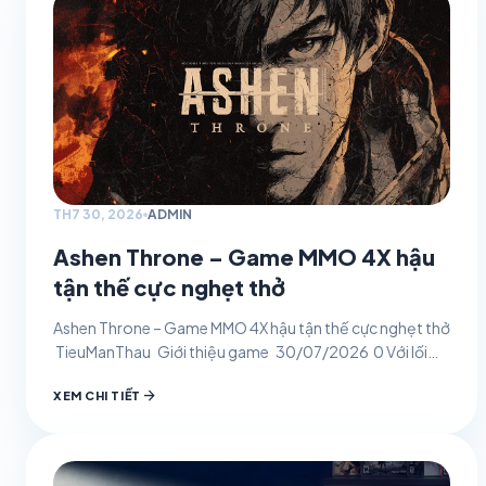
TH7 30, 2026
ADMIN
Ashen Throne – Game MMO 4X hậu
tận thế cực nghẹt thở
Ashen Throne – Game MMO 4X hậu tận thế cực nghẹt thở
TieuManThau Giới thiệu game 30/07/2026 0 Với lối
chơi MMO chiến thuật 4X kết…
arrow_forward
XEM CHI TIẾT