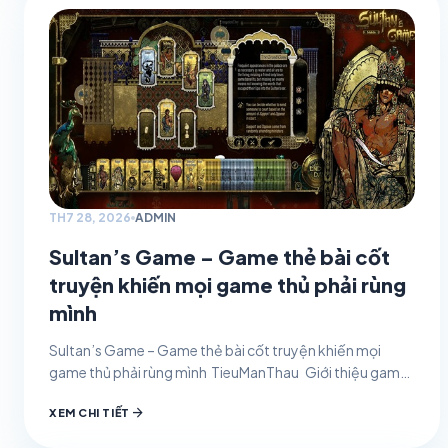
TH7 28, 2026
ADMIN
Sultan’s Game – Game thẻ bài cốt
truyện khiến mọi game thủ phải rùng
mình
Sultan’s Game – Game thẻ bài cốt truyện khiến mọi
game thủ phải rùng mình TieuManThau Giới thiệu game
27/07/2026 0 Sultan’s Game cuốn bạn vào…
arrow_forward
XEM CHI TIẾT