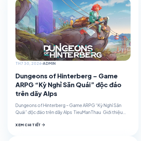
TH7 30, 2026
ADMIN
Dungeons of Hinterberg – Game
ARPG “Kỳ Nghỉ Săn Quái” độc đáo
trên dãy Alps
Dungeons of Hinterberg – Game ARPG “Kỳ Nghỉ Săn
Quái” độc đáo trên dãy Alps TieuManThau Giới thiệu
game 30/07/2026 0 Dungeons of Hinterberg – game…
arrow_forward
XEM CHI TIẾT