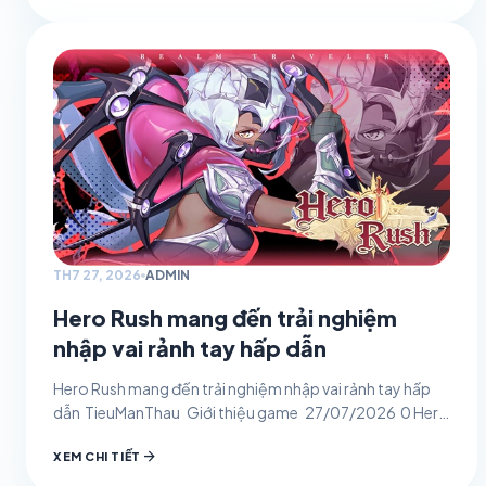
TH7 27, 2026
ADMIN
Hero Rush mang đến trải nghiệm
nhập vai rảnh tay hấp dẫn
Hero Rush mang đến trải nghiệm nhập vai rảnh tay hấp
dẫn TieuManThau Giới thiệu game 27/07/2026 0 Hero
Rush không chỉ ghi điểm bởi tạo…
arrow_forward
XEM CHI TIẾT